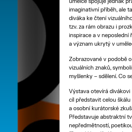
umělce spojuje jednak pr
imaginativní příběh, ale 
diváka ke čtení vizuální
tzv. za rám obrazu i proz
inspirace a v neposlední
a význam ukrytý v uměle
Zobrazované v podobě obr
vizuálních znaků, symboliky
myšlenky – sdělení. Co s
Výstava otevírá divákovi
cíl představit celou škál
a osobní kurátorské zkuš
Představuje abstraktní t
nepředmětností, poetikou 