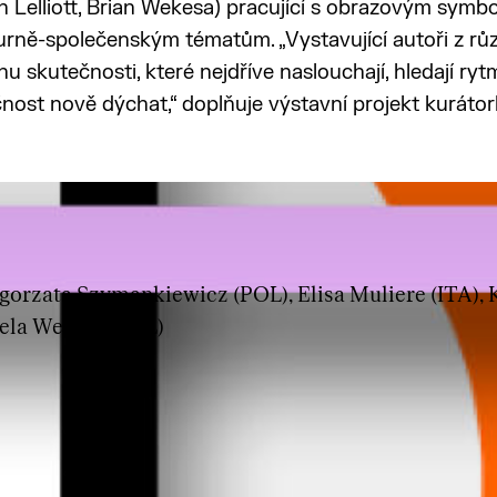
nn Lelliott, Brian Wekesa) pracující s obrazovým symb
turně-společenským tématům. „Vystavující autoři z r
vahu skutečnosti, které nejdříve naslouchají, hledají ry
nost nově dýchat,“ doplňuje výstavní projekt kuráto
gorzata Szymankiewicz (POL), Elisa Muliere (ITA), K
ela Wesoły (POL)