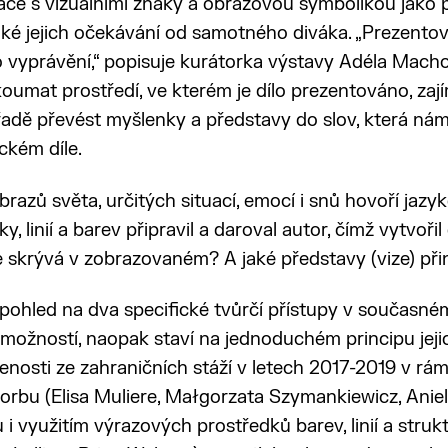
áce s vizuálními znaky a obrazovou symbolikou jako
také jejich očekávání od samotného diváka. „Prezento
ho vyprávění,“ popisuje kurátorka výstavy Adéla Mach
koumat prostředí, ve kterém je dílo prezentováno, zaj
 řadě převést myšlenky a představy do slov, která n
ckém díle.
azů světa, určitých situací, emocí i snů hovoří jaz
, linií a barev připravil a daroval autor, čímž vytvořil 
e skrývá v zobrazovaném? A jaké představy (vize) př
 pohled na dva specifické tvůrčí přístupy v současné
u možností, naopak staví na jednoduchém principu jeji
enosti ze zahraničních stáží v letech 2017-2019 v rá
vorbu (Elisa Muliere, Małgorzata Szymankiewicz, Ani
i využitím výrazových prostředků barev, linií a struk