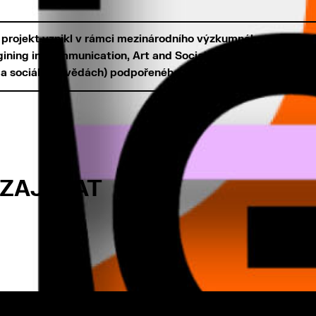
 projekt vznikl v rámci mezinárodního výzkumného projektu
gining in Communication, Art and Social Sciences (Technolo
 a sociálních vědách) podpořeného z programu EU HORIZON 
 ZAJÍMAT