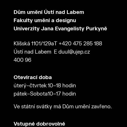
Dům umění Ústí nad Labem
Fakulty umění a designu
Univerzity Jana Evangelisty Purkyně
Klíšská 1101/129a
T
+420 475 285 188
Ústí nad Labem
E
duul@ujep.cz
400 96
Otevírací doba
úterý–čtvrtek
10–18 hodin
pátek–Sobota
10–17 hodin
Ve státní svátky má Dům umění zavřeno.
Vstupné dobrovolné