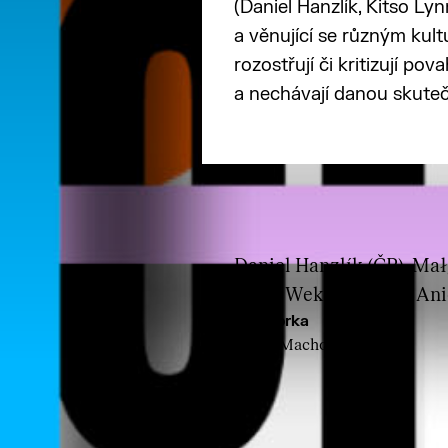
(Daniel Hanzlík, Kitso Ly
a věnující se různým kul
rozostřují či kritizují po
a nechávají danou skuteč
Daniel Hanzlík (ČR), Mał
Brian Wekesa (KEN), Ani
Kurátorka
Adéla Machová