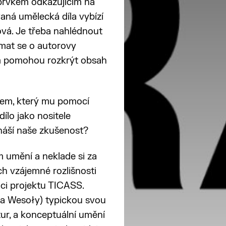
 prvkem odkazujícím na
vaná umělecká díla vybízí
ová. Je třeba nahlédnout
ímat se o autorovy
ám pomohou rozkrýt obsah
ykem, který mu pomocí
dílo jako nositele
ináší naše zkušenost?
m umění a neklade si za
ch vzájemné rozlišnosti
mci projektu TICASS.
ela Wesoły) typickou svou
tur, a konceptuální umění