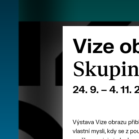
Vize o
Skupin
24. 9. – 4. 11.
Výstava Vize obrazu přib
vlastní mysli, kdy se z p