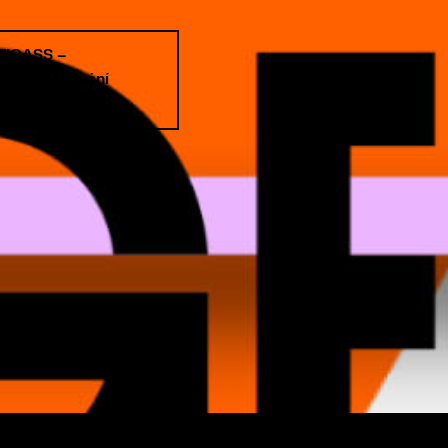
 TICASS –
gie zobrazování
2020.