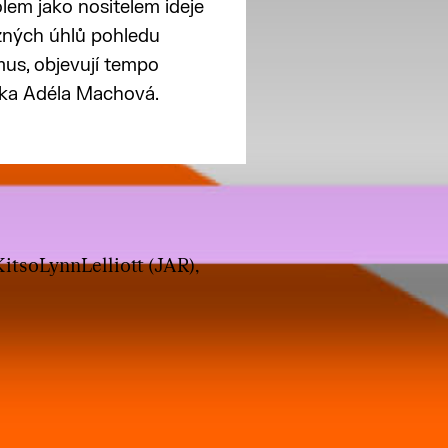
olem jako nositelem ideje
ůzných úhlů pohledu
tmus, objevují tempo
rka Adéla Machová.
itsoLynnLelliott (JAR),