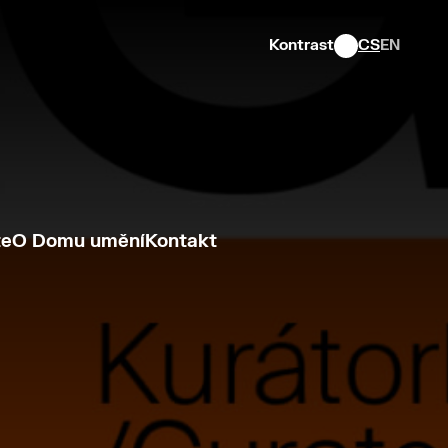
Kontrast
CS
EN
te
O Domu umění
Kontakt