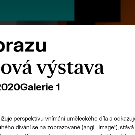
brazu
ová výstava
 2020
Galerie 1
ližuje perspektivu vnímání uměleckého díla a odkazuje
ouhého dívání se na zobrazované (angl. „image“), stává 