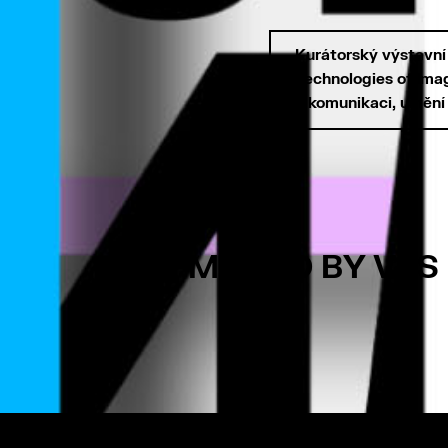
Kurátorský výstavní
Technologies of Ima
v komunikaci, umění
MOHLO BY VÁS