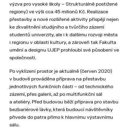
výzva pro vysoké školy – Strukturálně postižené
Dům umění Ústí nad Labem je vyjádřením
regiony) ve výši cca 45 milionů Kč. Realizace
sebevědomého potenciálu místní umělecké scény,
přestavby a nové rozšířené aktivity přispějí nejen
chce být bránou do dynamických struktur
ke zkvalitnění studijního a tvůrčího zázemí
současného výtvarného umění, rozevírá se
studentů univerzity, ale i k dalšímu rozvoji města
různorodým podnětům mezinárodního
i regionu v oblasti kultury, a zároveň tak Fakulta
uměleckého provozu, akceleruje prostupnost
umění a designu UJEP prohloubí své působení ve
vzdělávání, výzkumu i jejich praktického využití
společnosti.
a představuje otevřený kreativní prostor mezi
univerzitou a místní komunitou.
Po vyklízení prostor je aktuálně (červen 2020)
v budově prováděna příprava na přestavbu
jednotlivých funkčních částí – od technického
zázemí, přes galerii, až po multifunkční sál
a ateliéry. Před budovou běží příprava pro stavbu
bezbariérové lávky, která budoucí návštěvníky
přivede do patra přímo k hlavnímu výstavnímu
sálu.