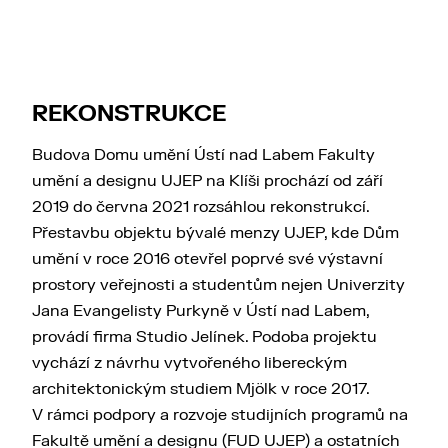
aktuálních uměleckých projevů, podpora
mezinárodní spolupráce formou pořádání
společných výstavních projektů, tvůrčí výzkumná
činnost v prostoru současného výtvarného umění
REKONSTRUKCE
uskutečňovaná v kooperaci s příbuzně
zaměřenými vysokoškolskými pracovišti, rozvoj
Budova Domu umění Ústí nad Labem Fakulty
vzdělávacích aktivit v rámci studijních programů
umění a designu UJEP na Klíši prochází od září
realizovaných na Univerzitě Jana Evangelisty
2019 do června 2021 rozsáhlou rekonstrukcí.
Purkyně, podpora edukačních strategií
Přestavbu objektu bývalé menzy UJEP, kde Dům
zaměřených na práci s návštěvníky galerie
umění v roce 2016 otevřel poprvé své výstavní
a uplatňování společenské zodpovědnosti
prostory veřejnosti a studentům nejen Univerzity
v oblasti socio-kulturního rozvoje místní komunity.
Jana Evangelisty Purkyně v Ústí nad Labem,
provádí firma Studio Jelínek. Podoba projektu
Hlavním kurátorem Domu umění Ústí nad Labem
vychází z návrhu vytvořeného libereckým
je prof. Mgr. Michal Koleček, Ph.D., který na
architektonickým studiem Mjölk v roce 2017.
realizaci jednotlivých výstavních projektů
V rámci podpory a rozvoje studijních programů na
spolupracuje s kurátory reprezentujícími místní
Fakultě umění a designu (FUD UJEP) a ostatních
odborná pracoviště (především Katedru dějin