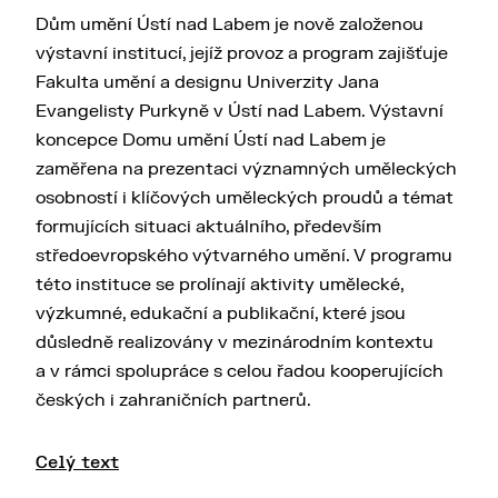
Dům umění Ústí nad Labem je nově založenou
výstavní institucí, jejíž provoz a program zajišťuje
Fakulta umění a designu Univerzity Jana
Evangelisty Purkyně v Ústí nad Labem. Výstavní
koncepce Domu umění Ústí nad Labem je
zaměřena na prezentaci významných uměleckých
osobností i klíčových uměleckých proudů a témat
formujících situaci aktuálního, především
středoevropského výtvarného umění. V programu
této instituce se prolínají aktivity umělecké,
výzkumné, edukační a publikační, které jsou
důsledně realizovány v mezinárodním kontextu
a v rámci spolupráce s celou řadou kooperujících
českých i zahraničních partnerů.
Mezi klíčové cíle Domu umění Ústí nad Labem
Celý text
patří profesionální produkce a prezentace