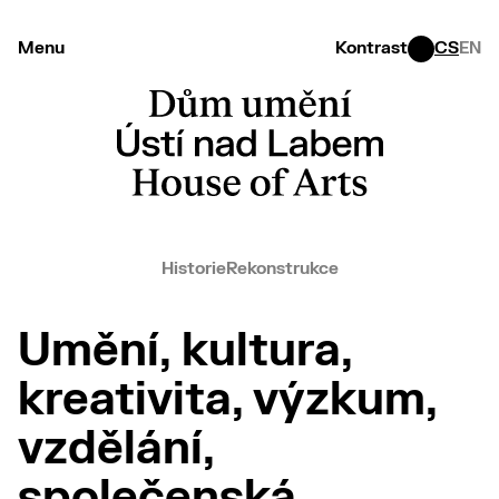
Menu
Kontrast
CS
EN
Historie
Rekonstrukce
Umění, kultura,
kreativita, výzkum,
vzdělání,
společenská