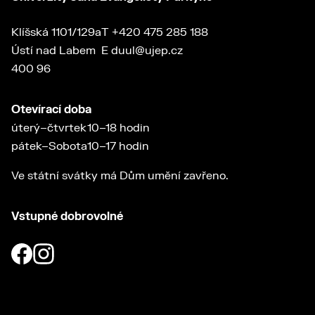
Klíšská 1101/129a
T
+420 475 285 188
Ústí nad Labem
E
duul@ujep.cz
400 96
Otevírací doba
úterý–čtvrtek
10–18 hodin
pátek–Sobota
10–17 hodin
Ve státní svátky má Dům umění zavřeno.
Vstupné dobrovolné