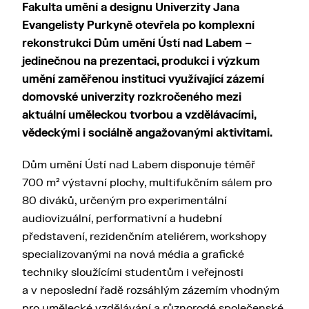
Fakulta umění a designu Univerzity Jana
Evangelisty Purkyně otevřela po komplexní
rekonstrukci Dům umění Ústí nad Labem –
jedinečnou na prezentaci, produkci i výzkum
umění zaměřenou instituci využívající zázemí
domovské univerzity rozkročeného mezi
aktuální uměleckou tvorbou a vzdělávacími,
vědeckými i sociálně angažovanými aktivitami.
Dům umění Ústí nad Labem disponuje téměř
700 m² výstavní plochy, multifukčním sálem pro
80 diváků, určeným pro experimentální
audiovizuální, performativní a hudební
představení, rezidenčním ateliérem, workshopy
specializovanými na nová média a grafické
techniky sloužícími studentům i veřejnosti
a v neposlední řadě rozsáhlým zázemím vhodným
pro umělecké vzdělávání a různorodé společenské