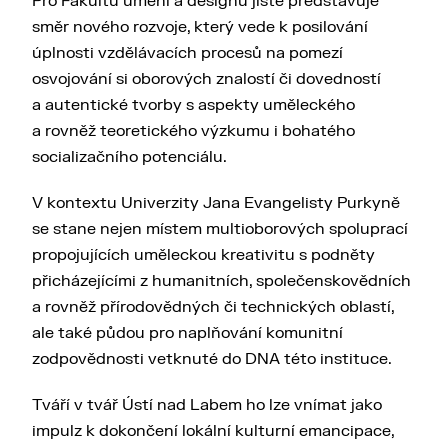
Pro Fakultu umění a designu jistě představuje
směr nového rozvoje, který vede k posilování
úplnosti vzdělávacích procesů na pomezí
osvojování si oborových znalostí či dovedností
a autentické tvorby s aspekty uměleckého
a rovněž teoretického výzkumu i bohatého
socializačního potenciálu.
V kontextu Univerzity Jana Evangelisty Purkyně
se stane nejen místem multioborových spoluprací
propojujících uměleckou kreativitu s podněty
přicházejícími z humanitních, společenskovědních
a rovněž přírodovědných či technických oblastí,
ale také půdou pro naplňování komunitní
zodpovědnosti vetknuté do DNA této instituce.
Tváří v tvář Ústí nad Labem ho lze vnímat jako
impulz k dokončení lokální kulturní emancipace,