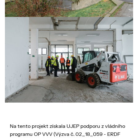
a dalším zázemím vhodným pro realizaci
uměleckých, edukačních a společenských
programů. Dům umění Ústí nad Labem přitom
oplývá významným rozvojovým potenciálem, který
je spojen s plánovaným rozšiřováním jeho aktivit
do dalších, postupně zpřístupňovaných částí této
budovy.
Výstavní a výzkumné aktivity Domu umění Ústí
nad Labem zásadním způsobem přispějí
k prezentaci široké škály podob současné vizuální
kultury ve městě Ústí nad Labem i přilehlém
regionu. Společně s Galerií Emila Filly a Veřejným
sálem Hraničář tak Dům umění Ústí nad Labem
představuje nepřehlédnutelný potenciál tvůrčích
aktivit, který je jedinečný v kontextu českých
Na tento projekt získala UJEP podporu z vládního
regionálních center i veřejnoprávních univerzit.
programu OP VVV (Výzva č. 02_18_059 - ERDF