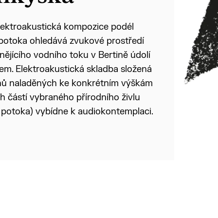
elektroakustická kompozice podél
 potoka ohledává zvukové prostředí
nějícího vodního toku v Bertině údolí
em. Elektroakustická skladba složená
nů naladěných ke konkrétním výškám
ch částí vybraného přírodního živlu
 potoka) vybídne k audiokontemplaci.