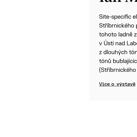
Site-specific 
Stříbrnického
tohoto ladně z
v Ústí nad Lab
z dlouhých tó
tónů bublající
(Stříbrnického
Více o výstavě