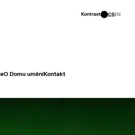
Kontrast
CS
EN
te
O Domu umění
Kontakt