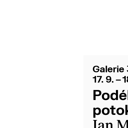
Galerie 
17. 9. – 
Podél
poto
Ian 