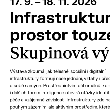
17. 9. – 18. 11. 2026
Infrastruktur
prostor touz
Skupinová vý
Výstava zkoumá, jak tělesné, sociální i digitální
infrastruktury formují naše jednání, vztahy i př
o sobě samých. Prostřednictvím děl umělců, kol
i dalších forem inteligence otevírá otázky identit
péče a vzájemné závislosti. Infrastruktury zde n
pouhým zázemím, ale aktivním prostředím, které