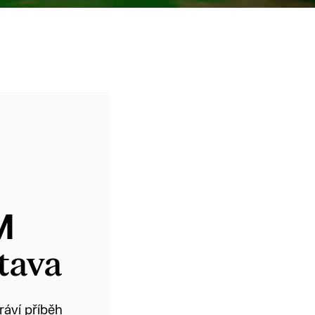
M
tava
áví příběh