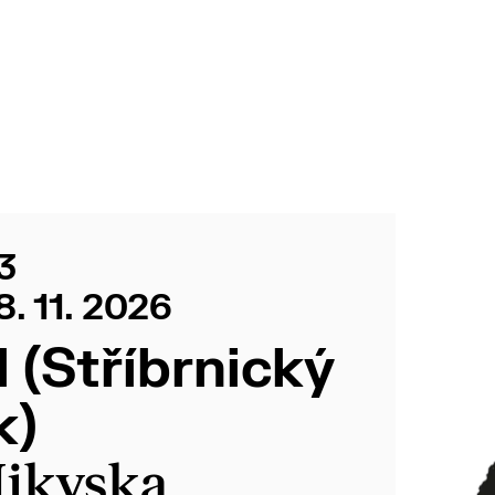
3
18. 11. 2026
 (Stříbrnický
k)
Mikyska