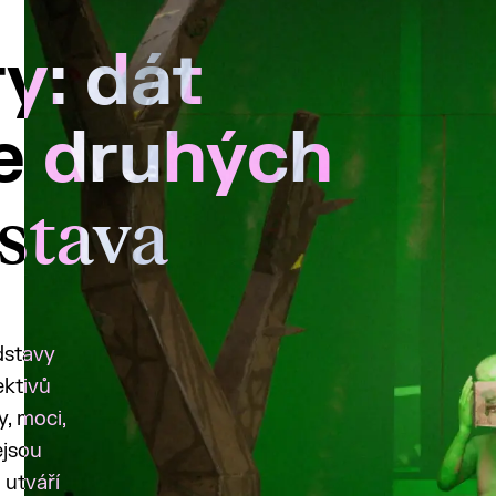
y: dát
e druhých
stava
edstavy
ektivů
y, moci,
ejsou
 utváří