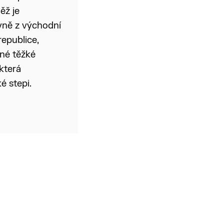
ěž je
yně z východní
republice,
tné těžké
která
é stepi.