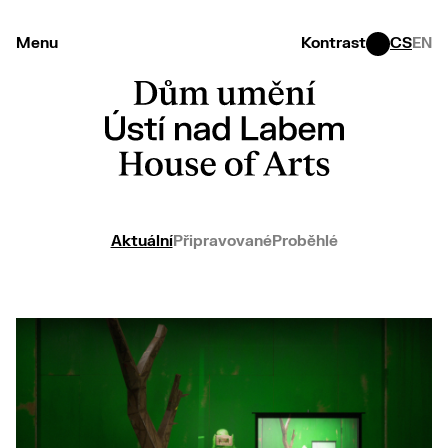
Menu
Kontrast
CS
EN
Aktuální
Připravované
Proběhlé