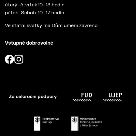
úterý–čtvrtek
10–18 hodin
pátek–Sobota
10–17 hodin
Ve státní svátky má Dům umění zavřeno.
Vstupné dobrovolné
Za celoroční podpory