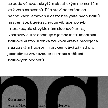
se bude věnovat skrytým akustickým momentům
ze života mravenců. Dílo staví na terénních
nahrávkách jemných a často neslyšitelných zvuků
mraveniště, které zachycují vibrace, pohyb,
interakce, ale obvykle nám sluchově unikají.
Nahrávky autor doplňuje o jemné instrumentální
zvukové vrstvy. Křehká zvuková vrstva propojená
s autorským hudebním prvkem dává základ pro
jedinečnou zvukovou prezentaci a tříbení
zvukových podnětů.
Kurátorský tým
Adéla Machová, Markéta Müllerová