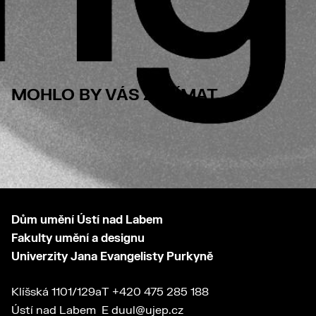
MOHLO BY VÁS ZAJÍMAT
Dům umění Ústí nad Labem
Fakulty umění a designu
Univerzity Jana Evangelisty Purkyně
Klíšská 1101/129a
T
+420 475 285 188
Ústí nad Labem
E
duul@ujep.cz