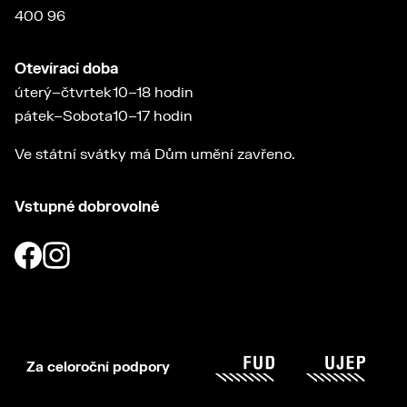
400 96
Otevírací doba
úterý–čtvrtek
10–18 hodin
pátek–Sobota
10–17 hodin
Ve státní svátky má Dům umění zavřeno.
Vstupné dobrovolné
Za celoroční podpory