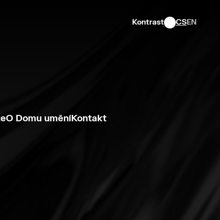
Kontrast
CS
EN
te
O Domu umění
Kontakt