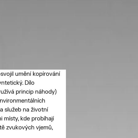
 osvojil umění kopírování
ntetický. Dílo
yužívá princip náhody)
environmentálních
a služeb na životní
 místy, kde probíhají
stě zvukových vjemů,