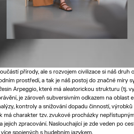
součástí přírody, ale s rozvojem civilizace si náš druh
odním prostředí, a tak je náš postoj do značné míry sy
esin Arpeggio, které má aleatorickou strukturu (tj. v
rávění, je zároveň subversivním odkazem na oblast 
lýzy, kontroly a snižování dopadu činností, výrobků 
ek má charakter tzv. zvukové procházky nepřístupnými
a jejich zpracování. Naslouchající je zde veden po ce
y více spojených s hudebním jazykem.