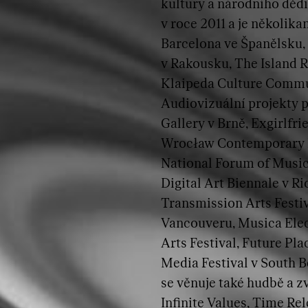
kultury a národního dědi
v roce 2011 a je několi
Barcelona ve Španělsku,
v Rakousku, The Island R
Klaipeda Culture Commun
Audiovizuální projekty p
Gallery v Brně, Exgirlfri
Wrocław Contemporary Mu
National Forum of Music 
Digital Art Biennale v Ri
Transmission Arts Festi
Vancouveru, Musica Elect
Arts Festival, Future Pl
Media Festival v South B
se věnuje také hudbě a 
Infinite Values, Time R