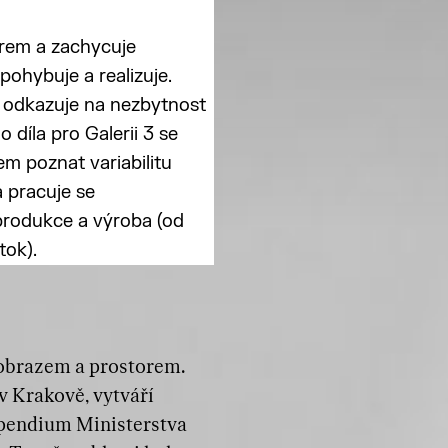
rem a zachycuje
pohybuje a realizuje.
é odkazuje na nezbytnost
 díla pro Galerii 3 se
m poznat variabilitu
 pracuje se
 produkce a výroba (od
tok).
 obrazem a prostorem.
v Krakově, vytváří
tipendium Ministerstva