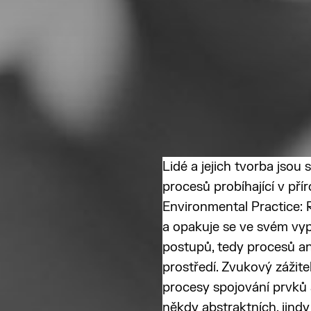
Lidé a jejich tvorba jsou 
procesů probíhající v přír
Environmental Practice: R
a opakuje se ve svém vyp
postupů, tedy procesů ana
prostředí. Zvukový zážit
procesy spojování prvků 
někdy abstraktních, jind