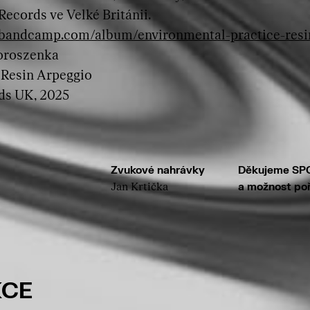
ecords ve Velké Británii.
o.bandcamp.com/album/environmental-practice-resi
Doroszenka
 Resin Arpeggio
ds UK, 2025
Zvukové nahrávky
Děkujeme SPO
Jan Krtička
a možnost poř
KCE