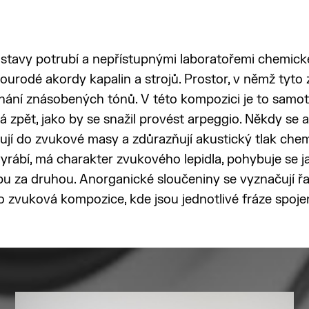
tavy potrubí a nepřístupnými laboratořemi chemick
urodé akordy kapalin a strojů. Prostor, v němž tyto 
nání znásobených tónů. V této kompozici je to samotn
vá zpět, jako by se snažil provést arpeggio. Někdy se 
ují do zvukové masy a zdůrazňují akustický tlak che
 vyrábí, má charakter zvukového lepidla, pohybuje se
bu za druhou. Anorganické sloučeniny se vyznačují 
ato zvuková kompozice, kde jsou jednotlivé fráze spoje