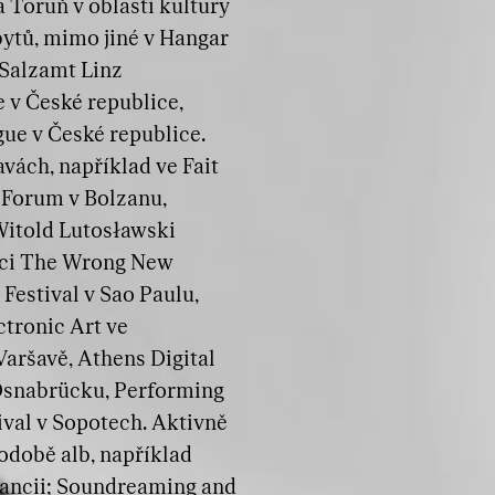
 Toruň v oblasti kultury
ytů, mimo jiné v Hangar
 Salzamt Linz
 v České republice,
ue v České republice.
vách, například ve Fait
o Forum v Bolzanu,
Witold Lutosławski
ámci The Wrong New
 Festival v Sao Paulu,
tronic Art ve
Varšavě, Athens Digital
v Osnabrücku, Performing
ival v Sopotech. Aktivně
odobě alb, například
rancii; Soundreaming and