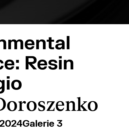
nmental
ce: Resin
gio
Doroszenko
. 2024
Galerie 3