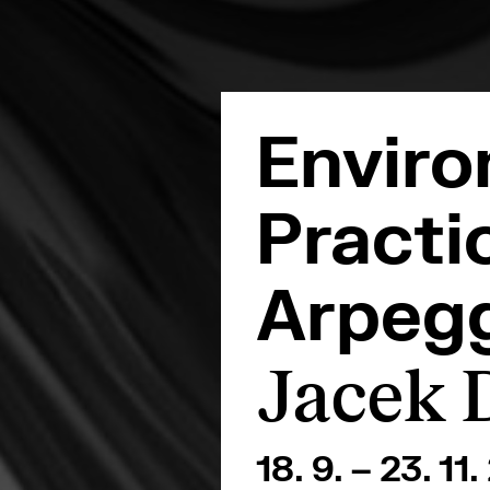
Enviro
Practi
Arpeg
Jacek 
18. 9. – 23. 11