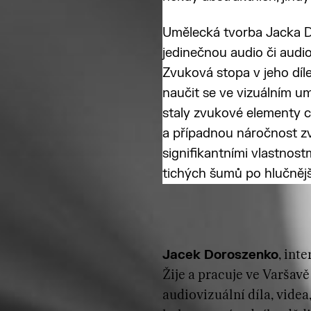
Umělecká tvorba Jacka D
jedinečnou audio či audio
Zvuková stopa v jeho díl
naučit se ve vizuálním um
staly zvukové elementy 
a případnou náročnost z
signifikantními vlastnos
tichých šumů po hlučnější
Jacek Doroszenko
, int
Žije a pracuje ve Varšav
audiovizuální díla, videa