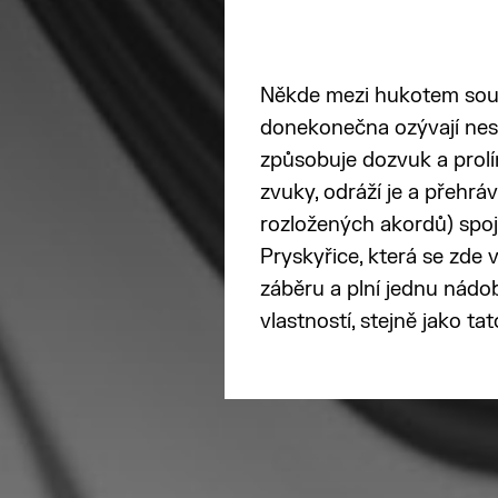
Někde mezi hukotem sous
donekonečna ozývají neso
způsobuje dozvuk a prolí
zvuky, odráží je a přehrá
rozložených akordů) spoj
Pryskyřice, která se zde
záběru a plní jednu nádo
vlastností, stejně jako t