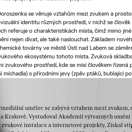
oroszenka se věnuje vztahům mezi zvukem a prosto
vizuální identitu různých prostředí, v nichž se člověk 
ech referuje o charakteristikách místa, čímž mimo jin
ění nejen dívat, ale také naslouchat. Základem nového
chemické továrny ve městě Ústí nad Labem se záměre
vukového ekosystému tohoto místa. Zvuková skladba
tmi zvukového prostředí, kde se mísí člověkem řízená
 míchadla) s přírodními jevy (zpěv ptáků, bublající po
ermediální umělec se zabývá vztahem mezi zvukem,
ě a Krakově. Vystudoval Akademii výtvarných umění 
, zvukové instalace a internetové projekty. Získal s