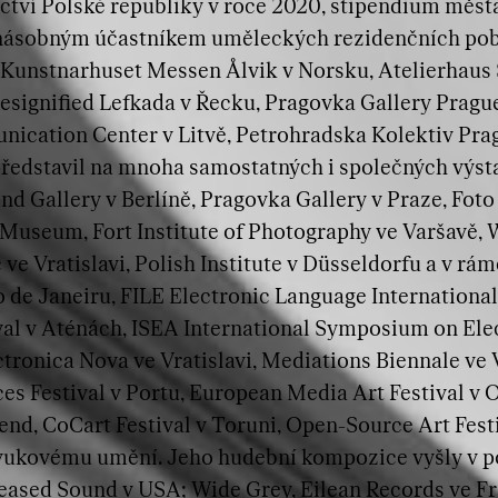
ctví Polské republiky v roce 2020, stipendium města
kanásobným účastníkem uměleckých rezidenčních pob
 Kunstnarhuset Messen Ålvik v Norsku, Atelierhaus
esignified Lefkada v Řecku, Pragovka Gallery Prague
ication Center v Litvě, Petrohradska Kolektiv Prag
ředstavil na mnoha samostatných i společných výsta
end Gallery v Berlíně, Pragovka Gallery v Praze, Fot
seum, Fort Institute of Photography ve Varšavě, 
ve Vratislavi, Polish Institute v Düsseldorfu a v r
o de Janeiru, FILE Electronic Language International
val v Aténách, ISEA International Symposium on Elec
ronica Nova ve Vratislavi, Mediations Biennale ve 
aces Festival v Portu, European Media Art Festival 
end, CoCart Festival v Toruni, Open-Source Art Fest
zvukovému umění. Jeho hudební kompozice vyšly v p
eleased Sound v USA; Wide Grey, Eilean Records ve F