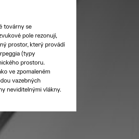
é továrny se
zvukové pole rezonují,
ý prostor, který provádí
arpeggia (typy
mického prostoru.
 jako ve zpomaleném
řadou vazebných
ny neviditelnými vlákny.