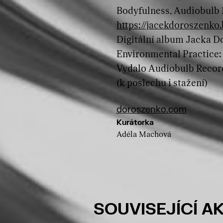
Bodyfulness, Audiobulb R
https://jacekdoroszenk
Digitální album Jacka 
Environmental Practice:
Vydalo Audiobulb Recor
(k poslechu i stažení)
doroszenko.com
Kurátorka
Adéla Machová
SOUVISEJÍCÍ A