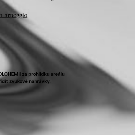
n-arpeggio
LCHEMII za prohlídku areálu
ídit zvukové nahrávky.