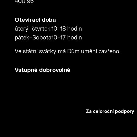
400 96
Otevírací doba
úterý–čtvrtek
10–18 hodin
pátek–Sobota
10–17 hodin
Ve státní svátky má Dům umění zavřeno.
Vstupné dobrovolné
Za celoroční podpory