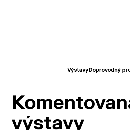
Výstavy
Doprovodný pr
Komentovaná
výstavy