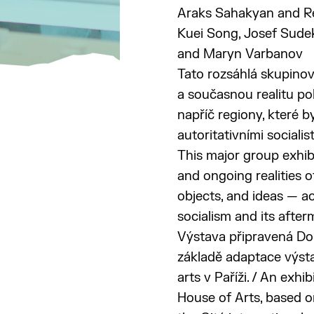
Araks Sahakyan and Re
Kuei Song, Josef Sudek
and Maryn Varbanov
Tato rozsáhlá skupinov
a současnou realitu poh
napříč regiony, které 
autoritativními socialis
This major group exhibi
and ongoing realities 
objects, and ideas — ac
socialism and its after
Výstava připravená D
základě adaptace výsta
arts v Paříži. / An exh
House of Arts, based on