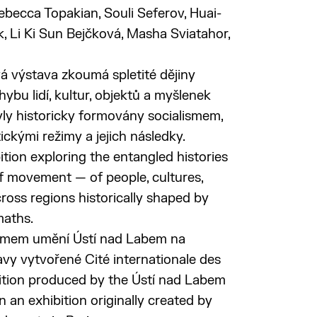
becca Topakian, Souli Seferov, Huai-
, Li Ki Sun Bejčková, Masha Sviatahor,
á výstava zkoumá spletité dějiny
ybu lidí, kultur, objektů a myšlenek
byly historicky formovány socialismem,
tickými režimy a jejich následky.
tion exploring the entangled histories
of movement — of people, cultures,
ross regions historically shaped by
maths.
omem umění Ústí nad Labem na
vy vytvořené Cité internationale des
ibition produced by the Ústí nad Labem
 an exhibition originally created by