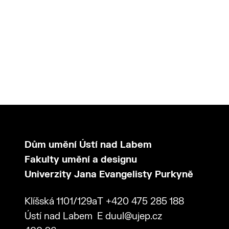
Dům umění Ústí nad Labem
Fakulty umění a designu
Univerzity Jana Evangelisty Purkyně
Klíšská 1101/129a
T
+420 475 285 188
Ústí nad Labem
E
duul@ujep.cz