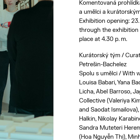
Komentovaná prohlídk
a umělci a kurátorský
Exhibition opening: 23.
through the exhibition 
place at 4.30 p. m.
Kurátorský tým / Cura
Petrešin-Bachelez
Spolu s umělci / With 
Louisa Babari, Yana B
Licha, Abel Barroso, 
Collective (Valeriya K
and Saodat Ismailova),
Halkin, Nikolay Karabi
Sandra Muteteri Herem
(Hoa Nguyễn Thị), Min