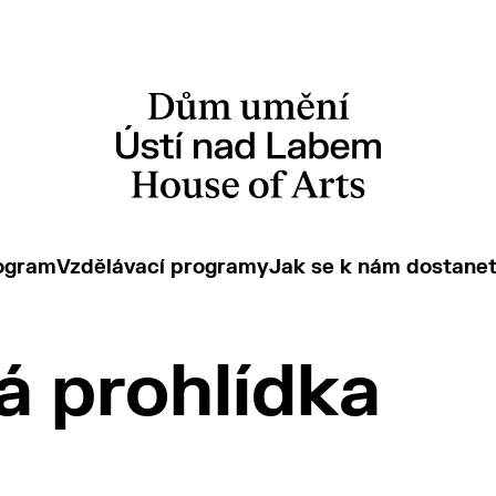
ogram
Vzdělávací programy
Jak se k nám dostane
 prohlídka