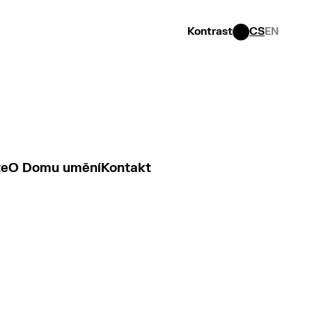
Kontrast
CS
EN
te
O Domu umění
Kontakt