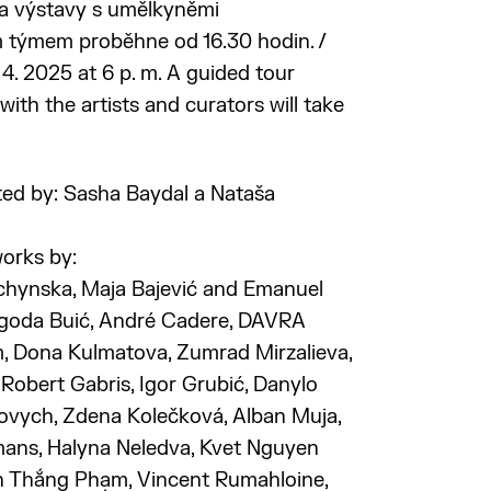
a výstavy s umělkyněmi
m týmem proběhne od 16.30 hodin. /
 4. 2025 at 6 p. m. A guided tour
with the artists and curators will take
ted by: Sasha Baydal a Nataša
works by:
achynska, Maja Bajević and Emanuel
Jagoda Buić, André Cadere, DAVRA
im, Dona Kulmatova, Zumrad Mirzalieva,
 Robert Gabris, Igor Grubić, Danylo
novych, Zdena Kolečková, Alban Muja,
ans, Halyna Neledva, Kvet Nguyen
h Thắng Phạm, Vincent Rumahloine,