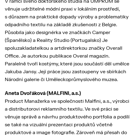
V rámci svého doktorského studia na UMPRUM se
věnuje udržitelné módní praxi v lokálním prostředí,
s důrazem na praktické dopady výroby a problematiky
odpadního textilu na základě zkušenosti z Belgie.
Působila jako designérka ve značkách Camper
(Španělsko) a Reality Studio (Portugalsko) Je
spoluzakladatelkou a artdirektorkou značky Overall
Office. Je autorkou publikace Overal magazín.
Paralelně tvoří kostýmy, které jsou součástí děl umělce
Jakuba Jansy. Její práce jsou zastoupeny ve sbírkách
Národní galerie či Uměleckoprůmyslového muzea.
Aneta Dvořáková (MALFINI, a.s.)
Product Manažerka ve společnosti Malfini, a.s., výrobci
a distributorovi reklamního textilu. Ve své práci se
věnuje správě a návrhu produktového portfolia a podílí
se také na vizuální prezentaci produktů včetně
produktové a image fotografie. Zároveň má přesah do