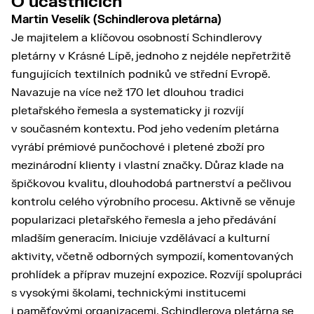
O účastnících
Martin Veselík (Schindlerova pletárna)
Je majitelem a klíčovou osobností Schindlerovy
pletárny v Krásné Lípě, jednoho z nejdéle nepřetržitě
fungujících textilních podniků ve střední Evropě.
Navazuje na více než 170 let dlouhou tradici
pletařského řemesla a systematicky ji rozvíjí
v současném kontextu. Pod jeho vedením pletárna
vyrábí prémiové punčochové i pletené zboží pro
mezinárodní klienty i vlastní značky. Důraz klade na
špičkovou kvalitu, dlouhodobá partnerství a pečlivou
kontrolu celého výrobního procesu. Aktivně se věnuje
popularizaci pletařského řemesla a jeho předávání
mladším generacím. Iniciuje vzdělávací a kulturní
aktivity, včetně odborných sympozií, komentovaných
prohlídek a příprav muzejní expozice. Rozvíjí spolupráci
s vysokými školami, technickými institucemi
i paměťovými organizacemi. Schindlerova pletárna se