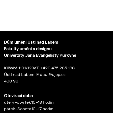
Dům umění Ústí nad Labem
Fakulty umění a designu
Univerzity Jana Evangelisty Purkyně
Klíšská 1101/129a
T
+420 475 285 188
Ústí nad Labem
E
duul@ujep.cz
400 96
Otevírací doba
úterý–čtvrtek
10–18 hodin
pátek–Sobota
10–17 hodin