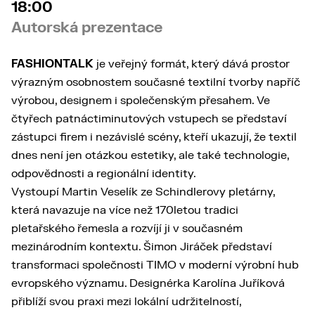
18:00
Autorská prezentace
FASHIONTALK
je veřejný formát, který dává prostor
výrazným osobnostem současné textilní tvorby napříč
výrobou, designem i společenským přesahem. Ve
čtyřech patnáctiminutových vstupech se představí
zástupci firem i nezávislé scény, kteří ukazují, že textil
dnes není jen otázkou estetiky, ale také technologie,
odpovědnosti a regionální identity.
Vystoupí Martin Veselík ze Schindlerovy pletárny,
která navazuje na více než 170letou tradici
pletařského řemesla a rozvíjí ji v současném
mezinárodním kontextu. Šimon Jiráček představí
transformaci společnosti TIMO v moderní výrobní hub
evropského významu. Designérka Karolína Juříková
přiblíží svou praxi mezi lokální udržitelností,