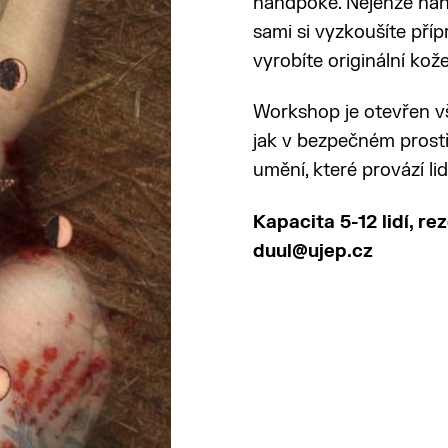
handpoke. Nejenže nah
sami si vyzkoušíte příp
vyrobíte originální kož
Workshop je otevřen vše
jak v bezpečném prost
umění, které provází li
Kapacita 5-12 lidí, r
duul@ujep.cz