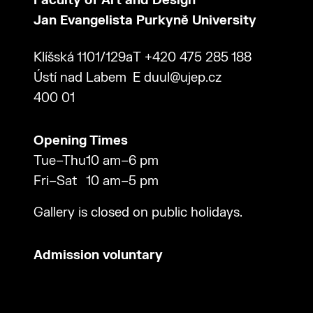
Faculty of Art and Design
Jan Evangelista Purkyně University
Klíšská 1101/129a
T
+420 475 285 188
Ústí nad Labem
E
duul@ujep.cz
400 01
Opening Times
Tue–Thu
10 am–6 pm
Fri–Sat
10 am–5 pm
Gallery is closed on public holidays.
Admission voluntary