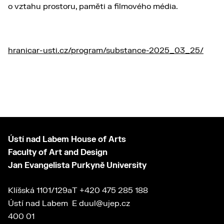
o vztahu prostoru, paměti a filmového média.
hranicar-usti.cz/program/substance-2025_03_25/
Ústí nad Labem House of Arts
Faculty of Art and Design
Jan Evangelista Purkyně University
Klíšská 1101/129a
T
+420 475 285 188
Ústí nad Labem
E
duul@ujep.cz
400 01