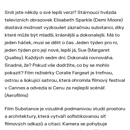
Snili jste někdy o své lepší verzi? Stárnoucí hvězda
televizních obrazovek Elisabeth Sparkle (Demi Moore)
dostává možnost vyzkoušet zázračnou substanci, díky
které může být mladší, krásnější a dokonalejší. Má to
jeden háček, musí se dělit o čas. Jeden týden pro ni,
jeden týden pro její nové, lepší já, Sue (Margaret
Qualley). Každých sedm dní. Dokonalá rovnováha.
Snadné, že? Pokud vše dodržíte, co by se mohlo
pokazit? Film režisérky Coralie Fargeat je trefnou,
ostrou a šokující satirou, která ohromila filmový festival
v Cannes a odvezla si Cenu za nejlepší scénář.
(Aerofilms)
Film Substance je vizuálně podmanivou studií prostoru
a architektury, která vytváří sofistikovanou síť
filmových odkazů a citací. Kamera se pohybuje