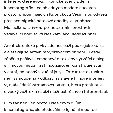
interiéry, které evokují ikonické scény z dějin
kinematografie - od chladných modernistických
prostor připomínajících Kubrickovu Vesmírnou odyseu
přes nostalgické hotelové chodby z Lynchova
Mullholland Drive až po industriální prostředí
vzdávající hold sci-fi klasikám jako Blade Runner.
Architektonické prvky zde neslouží pouze jako kulisa,
ale stávají se aktivním vypravěčem příběhu. Každý
záběr je pečlivě komponován tak, aby vytvářel dialog
s filmovou historií, zatímco zároveň konstruuje svůj
vlastní, jedinečný vizuální jazyk. Tato intertextualita
není samoúčelná - odkazy na slavné filmové interiéry
vytvářejí další významovou vrstvu, která prohlubuje
divácký zážitek a nabízí možnost různých interpretací.
Film tak není jen poctou klasickým dílům
kinematografie, ale především originální meditací