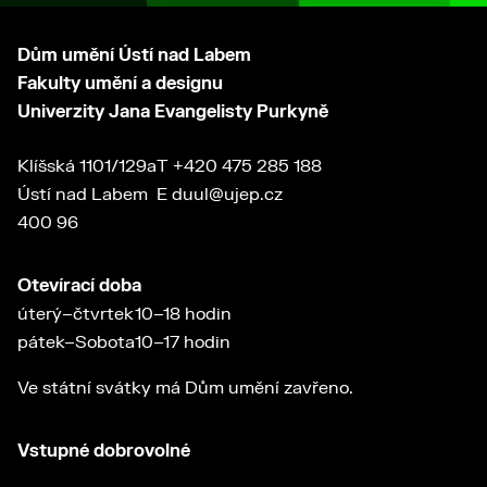
Dům umění Ústí nad Labem
Fakulty umění a designu
Univerzity Jana Evangelisty Purkyně
Klíšská 1101/129a
T
+420 475 285 188
Ústí nad Labem
E
duul@ujep.cz
400 96
Otevírací doba
úterý–čtvrtek
10–18 hodin
pátek–Sobota
10–17 hodin
Ve státní svátky má Dům umění zavřeno.
Vstupné dobrovolné