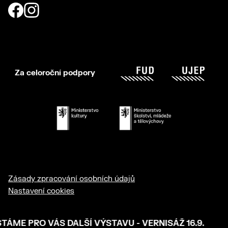
Za celoroční podpory
Zásady zpracování osobních údajů
Nastavení cookies
© 2026 Dům umění Ústí nad Labem
E PRO VÁS DALŠÍ VÝSTAVU - VERNISÁŽ 16.9.
M