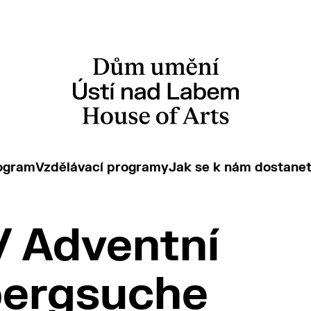
ogram
Vzdělávací programy
Jak se k nám dostane
 Adventní
bergsuche