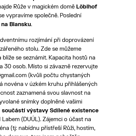
í najde Růže v magickém domě
Löblhof
se vypravíme společně. Poslední
na Blansku
.
dventnímu rozjímání při doprovázení
zzářeného stolu. Zde se můžeme
a blíže se seznámit. Kapacita hostů na
 30 osob. Místo si závazně rezervujte
@gmail.com (kvůli počtu chystaných
íhá novéna v úzkém kruhu přihlášených
ácnost zaznamená svou slavnost na
Vyvolané snímky doplněné vašimi
u
součástí výstavy Sdílené existence
 Labem (DUÚL). Zájemci o účast na
na (tj: nabídnu přístřeší Růži, hostím,