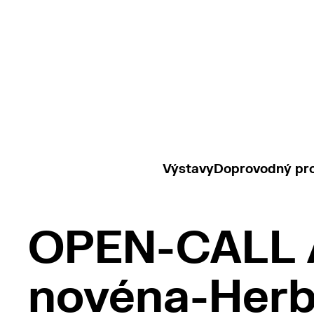
Výstavy
Doprovodný pr
OPEN-CALL /
novéna-Her