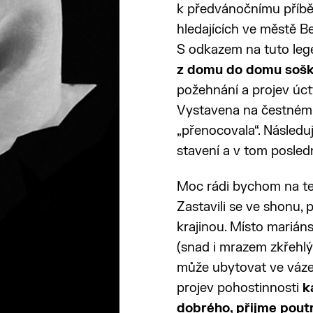
k předvánočnímu příbě
hledajících ve městě B
S odkazem na tuto le
z domu do domu sošk
požehnání a projev úct
Vystavena na čestném 
„přenocovala“. Následu
stavení a v tom posle
Moc rádi bychom na te
Zastavili se ve shonu, 
krajinou. Místo mariá
(snad i mrazem zkřehl
může ubytovat ve váze
projev pohostinnosti
k
dobrého, přijme poutn