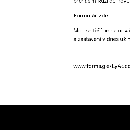
přenáším Růži do nov
Formulář zde
Moc se těšíme na nová 
a zastavení v dnes už
www.forms.gle/LyAS