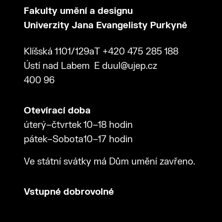
Fakulty umění a designu
Univerzity Jana Evangelisty Purkyně
Klíšská 1101/129a
T
+420 475 285 188
Ústí nad Labem
E
duul@ujep.cz
400 96
Otevírací doba
úterý–čtvrtek
10–18 hodin
pátek–Sobota
10–17 hodin
Ve státní svátky má Dům umění zavřeno.
Vstupné dobrovolné