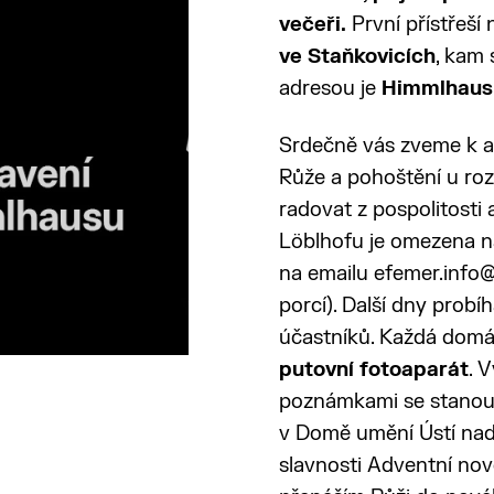
večeři.
První přístřeš
ve Staňkovicích
, kam 
adresou je
Himmlhaus 
Srdečně vás zveme k a
Růže a pohoštění u ro
radovat z pospolitosti 
Löblhofu je omezena na
na emailu efemer.info
porcí). Další dny prob
účastníků. Každá dom
putovní fotoaparát
. 
poznámkami se stano
v Domě umění Ústí nad
slavnosti Adventní nové