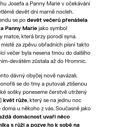
hu Josefa a Panny Marie v očekávání
etlémě devět dní marně nocleh.
gendu se po
devět večerů přenášela
a Panny Marie
jako symbol
y matce, která brzy porodí syna.
místě za zpěvu obřadních písní takto
jící večer byla nesena tmou do dalšího
dním-devátém zůstala až do Hromnic.
nto dávný obyčej nově navázali.
ponořili se do tmy a putovali ztišenou
nské sošky poneseme čerstvě utržený
ý)
květ růže
, který se na jednu noc
 doma u někoho z vás. Současně jako
aždá domácnost uvaří něco
íka s růží a pozve ho k sobě na