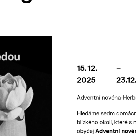
15. 12.
–
2025
23.12
Adventní novéna-Herber
Hledáme sedm domácno
blízkého okolí, které 
obyčej
Adventní nové