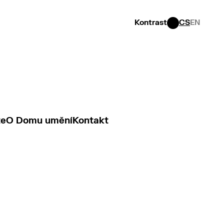
Kontrast
CS
EN
te
O Domu umění
Kontakt