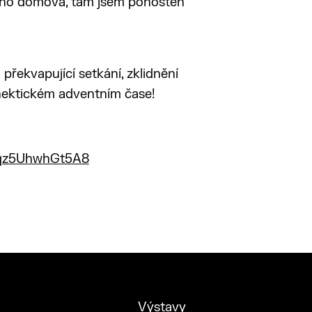
ého domova, tam jsem pohoštěn
překvapující setkání, zklidnění
 hektickém adventním čase!
cqz5UhwhGt5A8
Výstavy