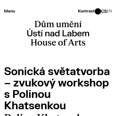
Menu
Kontrast
CS
EN
Sonická světatvorba
– zvukový workshop
s Polinou
Khatsenkou