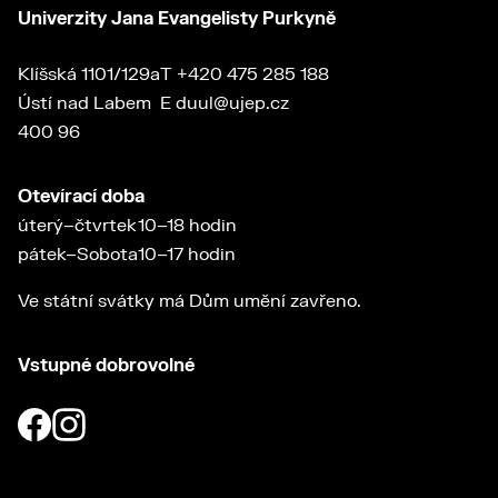
Univerzity Jana Evangelisty Purkyně
Klíšská 1101/129a
T
+420 475 285 188
Ústí nad Labem
E
duul@ujep.cz
400 96
Otevírací doba
úterý–čtvrtek
10–18 hodin
pátek–Sobota
10–17 hodin
Ve státní svátky má Dům umění zavřeno.
Vstupné dobrovolné