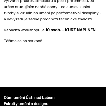
vytvářet prostor, atmosféru a pocit přítomnosti. Je
určen studujícím napříč obory - od audiovizuální
tvorby a vizuálního umění po performativní disciplíny -
a nevyžaduje žádné předchozí technické znalosti.
Kapacita workshopu je
10 osob.
–
KURZ NAPLNĚN
Těšíme se na setkání!
Dům umění Ústí nad Labem
Fakulty umění a designu