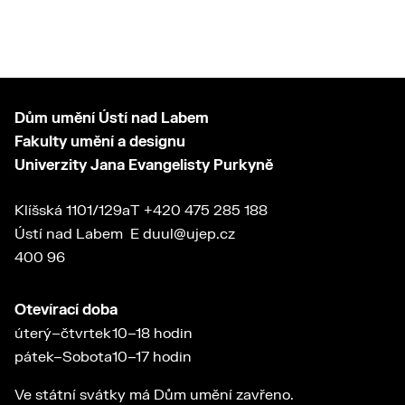
Dům umění Ústí nad Labem
Fakulty umění a designu
Univerzity Jana Evangelisty Purkyně
Klíšská 1101/129a
T
+420 475 285 188
Ústí nad Labem
E
duul@ujep.cz
400 96
Otevírací doba
úterý–čtvrtek
10–18 hodin
pátek–Sobota
10–17 hodin
Ve státní svátky má Dům umění zavřeno.