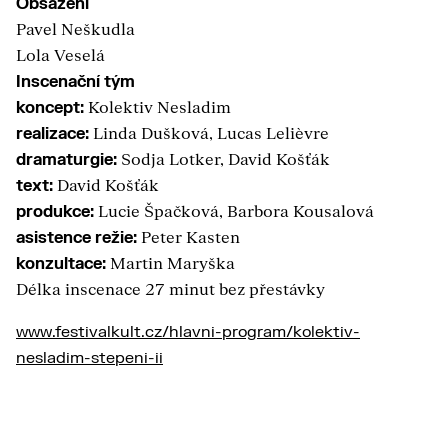
Obsazení
Pavel Neškudla
Lola Veselá
Inscenační tým
koncept:
Kolektiv Nesladim
realizace:
Linda Dušková, Lucas Lelièvre
dramaturgie:
Sodja Lotker, David Košťák
text:
David Košťák
produkce:
Lucie Špačková, Barbora Kousalová
asistence režie:
Peter Kasten
konzultace:
Martin Maryška
Délka inscenace 27 minut bez přestávky
www.festivalkult.cz/hlavni-program/kolektiv-
nesladim-stepeni-ii