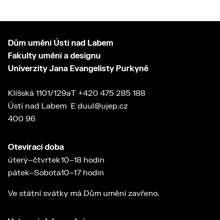
Dům umění Ústí nad Labem
Fakulty umění a designu
Univerzity Jana Evangelisty Purkyně
Klíšská 1101/129a
T
+420 475 285 188
Ústí nad Labem
E
duul@ujep.cz
400 96
Otevírací doba
úterý–čtvrtek
10–18 hodin
pátek–Sobota
10–17 hodin
Ve státní svátky má Dům umění zavřeno.