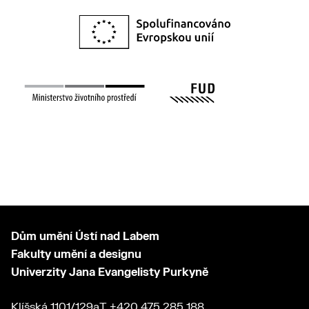
Dům umění Ústí nad Labem
Fakulty umění a designu
Univerzity Jana Evangelisty Purkyně
Klíšská 1101/129a
T
+420 475 285 188