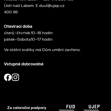
Ústí nad Labem
E
duul@ujep.cz
400 96
Otevírací doba
úterý–čtvrtek
10–18 hodin
pátek–Sobota
10–17 hodin
Ve státní svátky má Dům umění zavřeno.
Vstupné dobrovolné
Za celoroční podpory