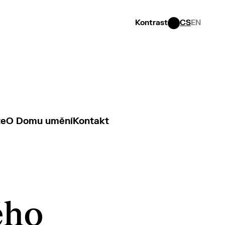
Kontrast
CS
EN
te
O Domu umění
Kontakt
ého