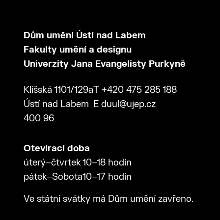
Dům umění Ústí nad Labem
Fakulty umění a designu
Univerzity Jana Evangelisty Purkyně
Klíšská 1101/129a
T
+420 475 285 188
Ústí nad Labem
E
duul@ujep.cz
400 96
Otevírací doba
úterý–čtvrtek
10–18 hodin
pátek–Sobota
10–17 hodin
Ve státní svátky má Dům umění zavřeno.