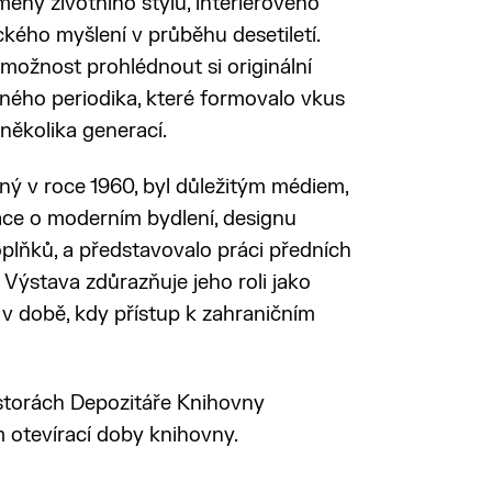
ěny životního stylu, interiérového
ckého myšlení v průběhu desetiletí.
možnost prohlédnout si originální
ného periodika, které formovalo vkus
několika generací.
ý v roce 1960, byl důležitým médiem,
ace o moderním bydlení, designu
plňků, a představovalo práci předních
 Výstava zdůrazňuje jeho roli jako
v době, kdy přístup k zahraničním
storách Depozitáře Knihovny
 otevírací doby knihovny.