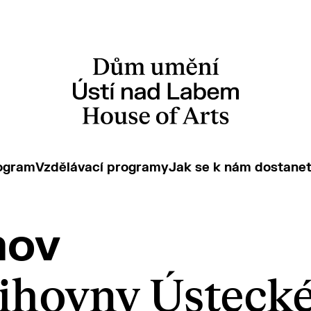
ogram
Vzdělávací programy
Jak se k nám dostane
mov
ihovny Ústeck