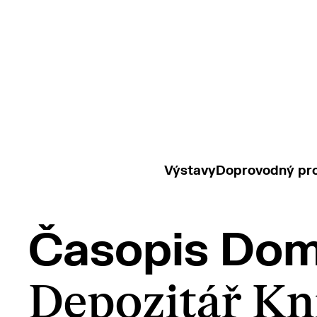
Výstavy
Doprovodný pr
Časopis Do
Depozitář Kn