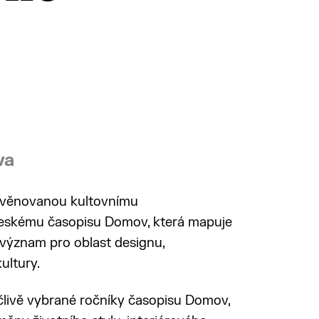
va
 věnovanou kultovnímu
eskému časopisu Domov, která mapuje
a význam pro oblast designu,
ultury.
člivě vybrané ročníky časopisu Domov,