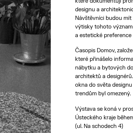
které dokumentují prom
designu a architektoni
Návštěvníci budou mít 
výtisky tohoto význam
a estetické preference 
Časopis Domov, založen
které přinášelo inform
nábytku a bytových do
architektů a designérů.
okna do světa designu 
trendům byl omezený.
Výstava se koná v pro
Ústeckého kraje během
(ul. Na schodech 4)