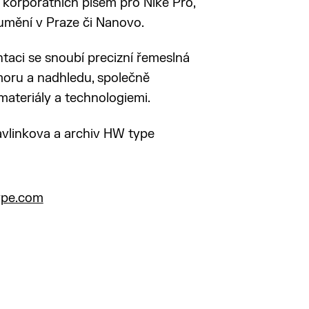
a korporátních písem pro Nike Pro,
mění v Praze či Nanovo.
ntaci se snoubí precizní řemeslná
oru a nadhledu, společně
ateriály a technologiemi.
avlinkova a archiv HW type
ype.com