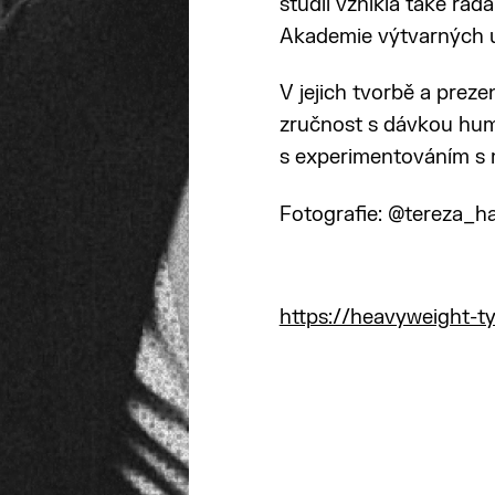
studii vznikla také řad
Akademie výtvarných u
V jejich tvorbě a preze
zručnost s dávkou hum
s experimentováním s m
Fotografie: @tereza_h
https://heavyweight-t