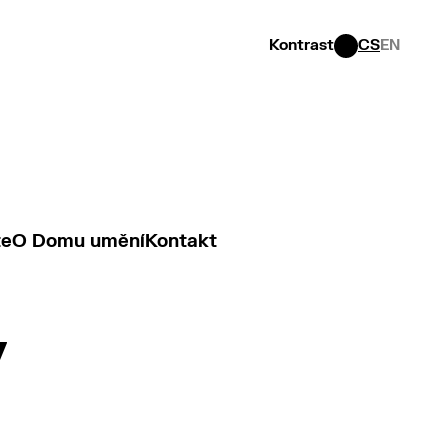
Kontrast
CS
EN
te
O Domu umění
Kontakt
y