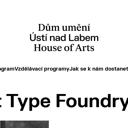
ogram
Vzdělávací programy
Jak se k nám dostane
 Type Foundr