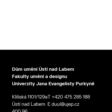
Dům umění Ústí nad Labem
Fakulty umění a designu
Univerzity Jana Evangelisty Purkyně
Klíšská 1101/129a
T
+420 475 285 188
Ústí nad Labem
E
duul@ujep.cz
400 96