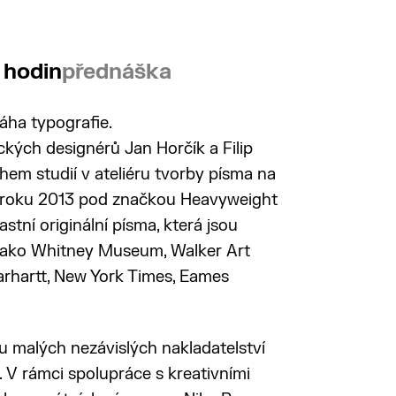
 hodin
přednáška
áha typografie.
kých designérů Jan Horčík a Filip
hem studií v ateliéru tvorby písma na
roku 2013 pod značkou Heavyweight
lastní originální písma, která jsou
 jako Whitney Museum, Walker Art
arhartt, New York Times, Eames
 u malých nezávislých nakladatelství
. V rámci spolupráce s kreativními