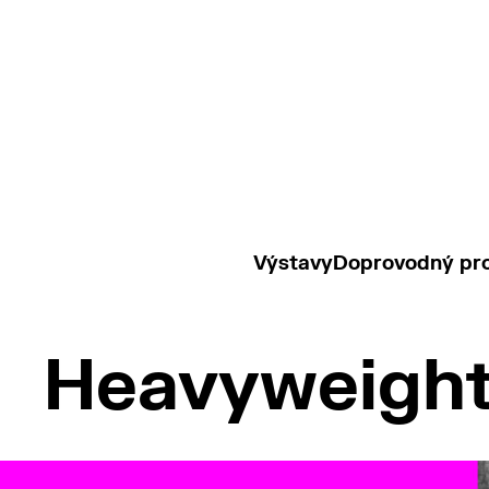
Výstavy
Doprovodný pr
Heavyweight