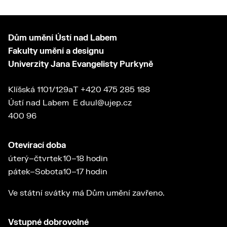
Dům umění Ústí nad Labem
Fakulty umění a designu
Univerzity Jana Evangelisty Purkyně
Klíšská 1101/129a
T
+420 475 285 188
Ústí nad Labem
E
duul@ujep.cz
400 96
Otevírací doba
úterý–čtvrtek
10–18 hodin
pátek–Sobota
10–17 hodin
Ve státní svátky má Dům umění zavřeno.
Vstupné dobrovolné