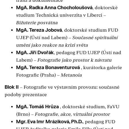
tranz a dokumentace
MgA. Radka Anna Chocholoušová
, doktorské
studium Technická univerzita v Liberci –
Bižuterie posvátna
MgA. Tereza Jobová
, doktorské studium FUD
UJEP (Ústí nad Labem) –
Současné spirituální
umění jako reakce na krizi světa
MgA. Jiří Dvořák
, pedagog FUD UJEP (Ústí nad
Labem) –
Fotografie jako prostor k návratu
MgA. Tereza Bonaventurová
, kurátorka galerie
Fotografic (Praha) –
Metanoia
Blok II
– Fotografie ve výstavním provozu: současné
podoby prezentace
MgA. Tomáš Hrůza
, doktorské studium, FaVU
(Brno) –
Fotografie, akce, virtuální prostor
Mgr. Eva Imr Mráziková, Ph.D.
, pedagog FUD