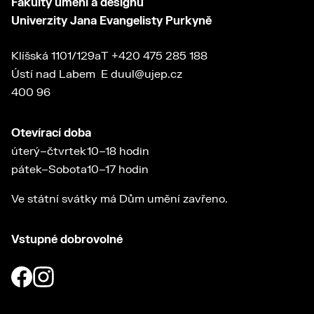
Fakulty umění a designu
Univerzity Jana Evangelisty Purkyně
Klíšská 1101/129a
T
+420 475 285 188
Ústí nad Labem
E
duul@ujep.cz
400 96
Otevírací doba
úterý–čtvrtek
10–18 hodin
pátek–Sobota
10–17 hodin
Ve státní svátky má Dům umění zavřeno.
Vstupné dobrovolné