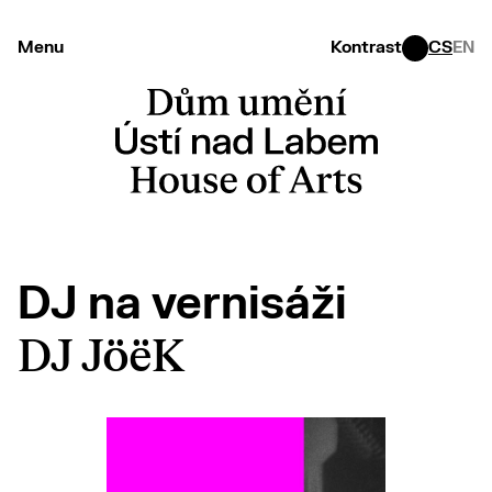
Menu
Kontrast
CS
EN
DJ na vernisáži
DJ JöëK