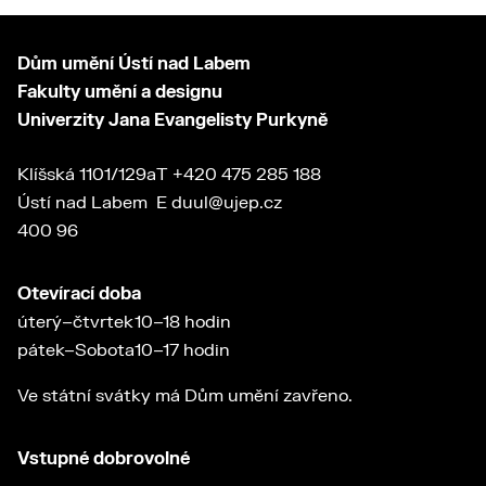
Dům umění Ústí nad Labem
Fakulty umění a designu
Univerzity Jana Evangelisty Purkyně
Klíšská 1101/129a
T
+420 475 285 188
Ústí nad Labem
E
duul@ujep.cz
400 96
Otevírací doba
úterý–čtvrtek
10–18 hodin
pátek–Sobota
10–17 hodin
Ve státní svátky má Dům umění zavřeno.
Vstupné dobrovolné