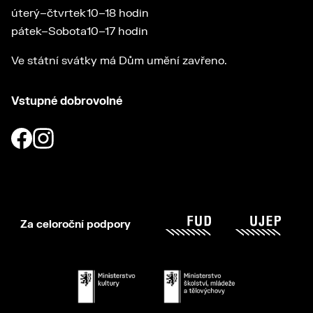
úterý–čtvrtek
10–18 hodin
pátek–Sobota
10–17 hodin
Ve státní svátky má Dům umění zavřeno.
Vstupné dobrovolné
Za celoroční podpory