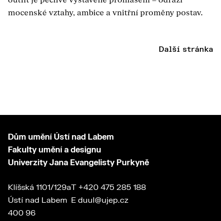
outfit je pečlivě vystavěné prohlášení – odráží
mocenské vztahy, ambice a vnitřní proměny postav.
Další stránka
Dům umění Ústí nad Labem
Fakulty umění a designu
Univerzity Jana Evangelisty Purkyně
Klíšská 1101/129a
T
+420 475 285 188
Ústí nad Labem
E
duul@ujep.cz
400 96